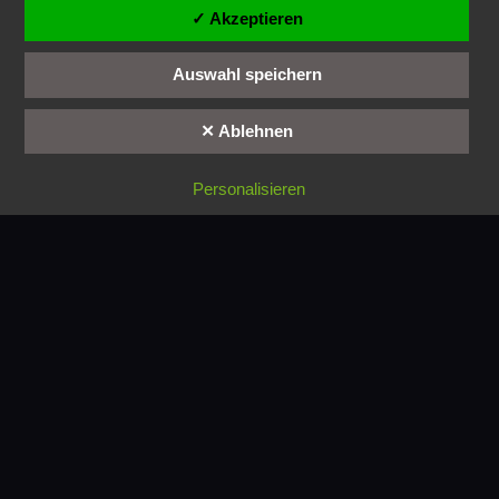
✓ Akzeptieren
Auswahl speichern
✕ Ablehnen
Personalisieren
Kundenservice
Haben Sie Fragen, Probleme oder Anregungen?
Melden Sie sich bei uns, wir helfen Ihnen gerne
weiter!